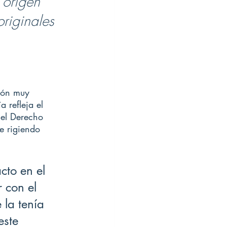
 origen 
riginales 
ión muy 
 refleja el 
 el Derecho 
e rigiendo 
cto en el 
 con el 
 la tenía 
este 