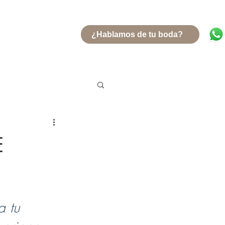
¿Hablamos de tu boda?
E
 tu 