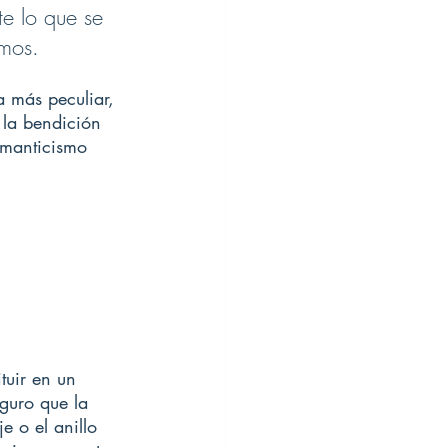
e lo que se 
smos.
 más peculiar, 
 la bendición 
omanticismo 
tuir en un 
guro que la 
 o el anillo 