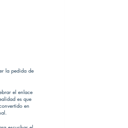
r la pedida de 
brar el enlace 
ealidad es que 
convertido en 
al. 
ra escuchar el 