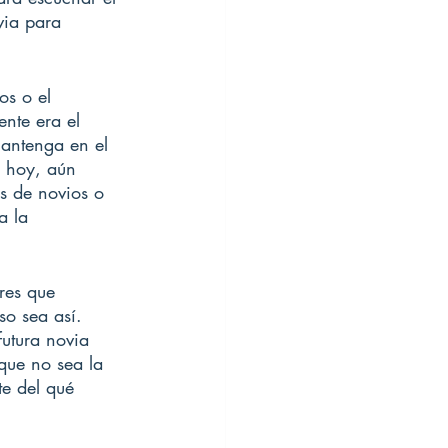
via para 
s o el 
nte era el 
mantenga en el 
e hoy, aún 
s de novios o 
a la 
res que 
so sea así. 
utura novia 
 que no sea la 
te del qué 