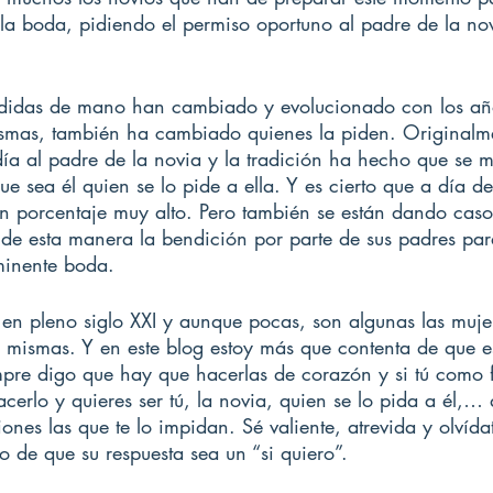
a la boda, pidiendo el permiso oportuno al padre de la no
edidas de mano han cambiado y evolucionado con los año
ismas, también ha cambiado quienes la piden. Originalme
día al padre de la novia y la tradición ha hecho que se 
e sea él quien se lo pide a ella. Y es cierto que a día d
un porcentaje muy alto. Pero también se están dando caso
 de esta manera la bendición por parte de sus padres par
minente boda.
en pleno siglo XXI y aunque pocas, son algunas las muje
s mismas. Y en este blog estoy más que contenta de que e
mpre digo que hay que hacerlas de corazón y si tú como f
acerlo y quieres ser tú, la novia, quien se lo pida a él,…
iones las que te lo impidan. Sé valiente, atrevida y olvída
o de que su respuesta sea un “si quiero”.