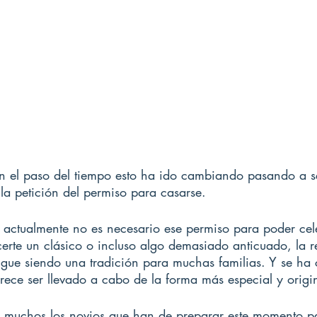
 el paso del tiempo esto ha ido cambiando pasando a se
a petición del permiso para casarse.
 actualmente no es necesario ese permiso para poder cele
certe un clásico o incluso algo demasiado anticuado, la r
gue siendo una tradición para muchas familias. Y se ha 
rece ser llevado a cabo de la forma más especial y origin
n muchos los novios que han de preparar este momento pa