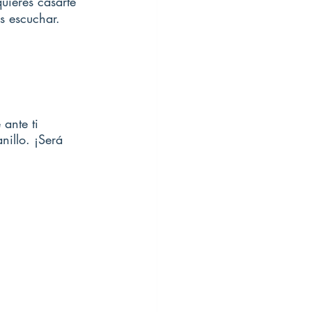
uieres casarte 
s escuchar.
ante ti 
nillo. ¡Será 