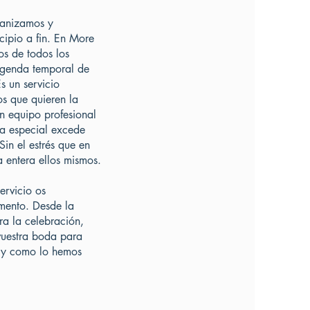
ganizamos y
cipio a fin. En More
s de todos los
 agenda temporal de
s un servicio
s que quieren la
un equipo profesional
ía especial excede
in el estrés que en
 entera ellos mismos.
ervicio os
ento. Desde la
ra la celebración,
 vuestra boda para
l y como lo hemos