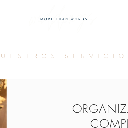
UESTROS SERVICI
ORGANI
COMPL