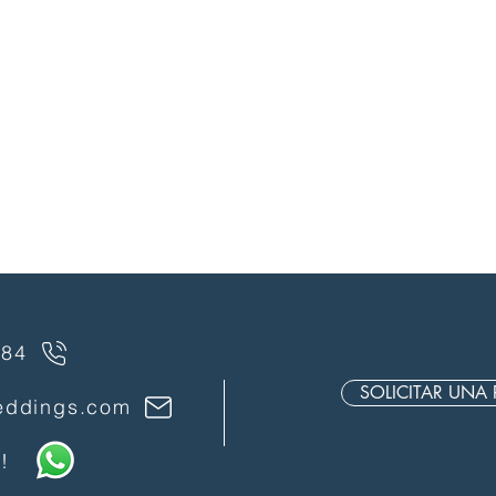
 84
SOLICITAR UNA
eddings.com
!