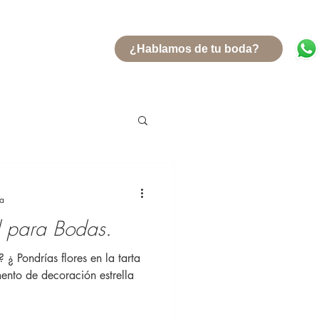
¿Hablamos de tu boda?
ra
l para Bodas.
 ¿ Pondrías flores en la tarta
mento de decoración estrella